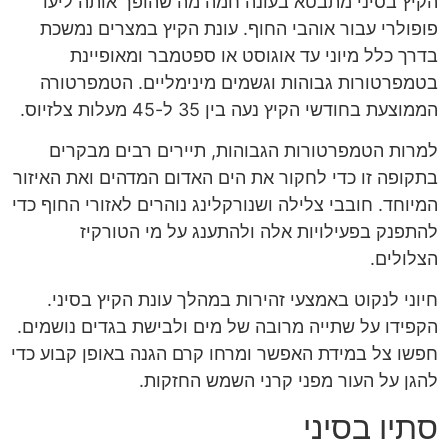
הקיץ בסיני מתבטא בעונה חמה מה שהופך אותה ליעד
פופולרי עבור אוהבי החוף. עונת הקיץ במצרים נמשכת
בדרך כלל מיוני עד אוגוסט או ספטמבר ומאופיינת
בטמפרטורות גבוהות וגשמים מינימליים. הטמפרטורה
הממוצעת בחודשי הקיץ נעה בין 35 ל-45 מעלות צלזיוס.
למרות הטמפרטורות הגבוהות, תיירים רבים מבקרים
בתקופה זו כדי לחקור את הים האדום המדהים ואת האיזור
המיוחד. חובבי צלילה ושנורקלינג נוהרים לאזורי החוף כדי
להתפנק בפעילויות אלה ולהתענג על מי הטורקיז
הצלולים.
חיוני לנקוט באמצעי זהירות במהלך עונת הקיץ בסיני.
הקפידו על שתייה מרובה של מים ולבישת בגדים נושמים.
חפשו צל במידת האפשר ומרחו קרם הגנה באופן קבוע כדי
להגן על העור מפני קרני השמש החזקות.
סתיו בסיני