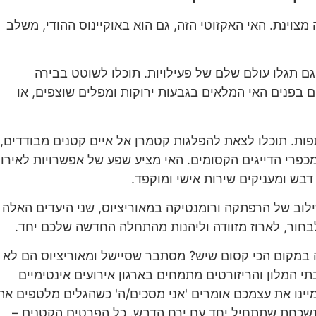
צוינת. האי האקזוטי הזה, גם הוא באוקיינוס ההודי, משלב
גם תגלו עולם שלם של פעילויות. תוכלו לשוטט בבירה
ם בפנים האי המלאים בגבעות ירוקות ומפלים שוצפים, או
ות. תוכלו לצאת להפלגות קטמרן אל איים קטנים מבודדים,
מכפרי הדייגים הקסומים. האי מציע שפע של אפשרויות לאירו
דבש ומעניקים שירות אישי ומוקפד.
לוב של הרפתקה ורומנטיקה במאוריציוס, שני היעדים האלה
בחור, לארוז מזוודה וליהנות מהתחלה החדשה שלכם יחד.
במקום הכי קסום שיש? מסתבר שסיישל ומאוריציוס הם לא
י המלון והריזורטים מתמחים בארגון אירועים אינטימיים
דמיינו את עצמכם אומרים 'אני מסכים/ה' כשהגלים מלטפים את
 נשכחת שתתחיל יחד עם ירח הדבש. כל הפרטים הקטנים –