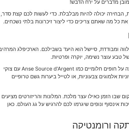
ובן מדברים על ירח הדבש!
, הבחירה יכולה להיות מבלבלת. כדי לעשות לכם קצת סדר,
את כל מה שאתם צריכים כדי ליצור זיכרונות בלתי נשכחים.
לווה ומבודדת, סיישל הוא היעד בשבילכם. הארכיפלג המרהיב
ל טבע עוצר נשימה, יוקרה ופרטיות.
אז מה מחכה לכם כאן? אתם יכולים לבלות את ימיכם ברביצה על חופים חלומיים כמו Anse Source d'Argent עם צוקי
יות אלמוגים צבעוניות, או לטייל ביערות גשם טרופיים
 שבו הזמן כאילו עצר מלכת. המלונות והריזורטים מציעים
כות אינסוף ונופים שיגרמו לכם להרגיש על גג העולם. כאן
תקה ורומנטיקה