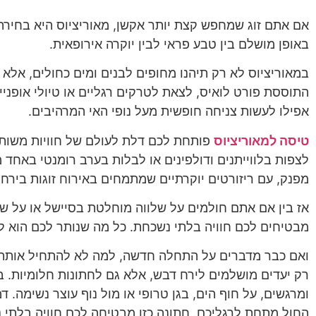
אם אתם זוג שמחפש קצת יותר אקשן, מאוריציוס היא בחירה מ
באופן מושלם בין טבע פראי לבין יוקרה אירופאית.
במאוריציוס לא רק תיהנו מחופים לבנים ומים כחולים, אלא 
התוססת פורט לואיס, לצאת לטרקים רגליים או טיולי אופניי
אפילו לעשות צניחה חופשית מעל נופי האי המרהיבים.
טיסה למאוריציוס
פותחת לכם דלת לעולם של חוויות משותפ
לצפות בלווייתנים ודולפינים או לבלות בערב רומנטי באחד 
מפנק, עם ריזורטים יוקרתיים שמתמחים באירוח זוגות בירח 
אז בין אם אתם חולמים על שלווה מוחלטת בסיישל או על שי
מבטיחים לכם חוויה בלתי נשכחת. כל מה שנותר לכם הוא ל
ואם כבר מדברים על התחלה חדשה, למה לא להתחיל אותה 
רק יעדים מושלמים לירח דבש, אלא גם לחתונות חלומיות. בת
ומרגשים, על חוף הים, בגן טרופי או מול נוף עוצר נשימה. 
החול מתחת לרגליכם. חתונה כזו מבטיחה לכם חוויה בלתי